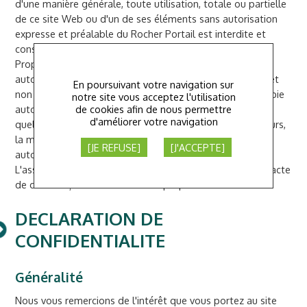
d'une manière générale, toute utilisation, totale ou partielle
de ce site Web ou d'un de ses éléments sans autorisation
expresse et préalable du Rocher Portail est interdite et
constituerait une contrefaçon au sens du Code de la
Propriété Intellectuelle. Seule la copie à usage privé est
autorisée pour un usage personnel de l'utilisateur, privé et
En poursuivant votre navigation sur
non commercial, sur son ordinateur personnel. Toute copie
notre site vous acceptez l'utilisation
de cookies afin de nous permettre
autorisée ne doit pas dénaturer, modifier ou altérer de
d'améliorer votre navigation
quelque manière que ce soit le contenu du site. Par ailleurs,
la mention suivante doit apparaître sur toute copie
[JE REFUSE]
[J'ACCEPTE]
autorisée du contenu du site : association-eveil.fr.
L'association Eveil se réserve le droit de poursuivre tout acte
de contrefaçon de ses droits de propriété intellectuelle.
DECLARATION DE
CONFIDENTIALITE
Généralité
Nous vous remercions de l'intérêt que vous portez au site