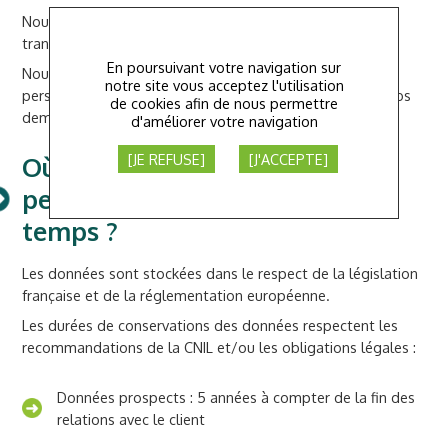
Nous traitons vos informations personnelles de manière
transparente et de façon sécurisée.
En poursuivant votre navigation sur
Nous collectons et conservons vos informations
notre site vous acceptez l'utilisation
personnelles pour pouvoir communiquer avec vous sur vos
de cookies afin de nous permettre
demandes et vous tenir informés sur nos offres.
d'améliorer votre navigation
[JE REFUSE]
[J'ACCEPTE]
Où sont stockées vos données
personnelles et combien de
temps ?
Les données sont stockées dans le respect de la législation
française et de la réglementation européenne.
Les durées de conservations des données respectent les
recommandations de la CNIL et/ou les obligations légales :
Données prospects : 5 années à compter de la fin des
relations avec le client